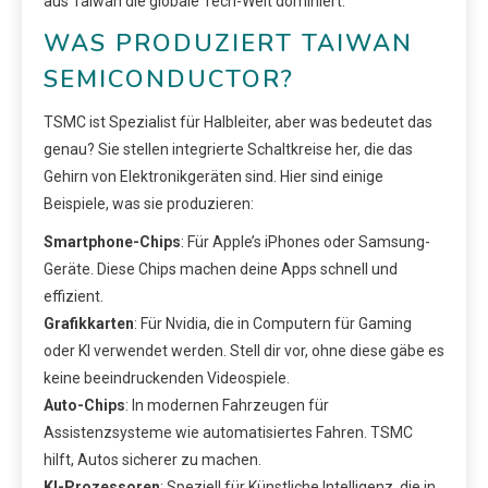
aus Taiwan die globale Tech-Welt dominiert.
WAS PRODUZIERT TAIWAN
SEMICONDUCTOR?
TSMC ist Spezialist für Halbleiter, aber was bedeutet das
genau? Sie stellen integrierte Schaltkreise her, die das
Gehirn von Elektronikgeräten sind. Hier sind einige
Beispiele, was sie produzieren:
Smartphone-Chips
: Für Apple’s iPhones oder Samsung-
Geräte. Diese Chips machen deine Apps schnell und
effizient.
Grafikkarten
: Für Nvidia, die in Computern für Gaming
oder KI verwendet werden. Stell dir vor, ohne diese gäbe es
keine beeindruckenden Videospiele.
Auto-Chips
: In modernen Fahrzeugen für
Assistenzsysteme wie automatisiertes Fahren. TSMC
hilft, Autos sicherer zu machen.
KI-Prozessoren
: Speziell für Künstliche Intelligenz, die in