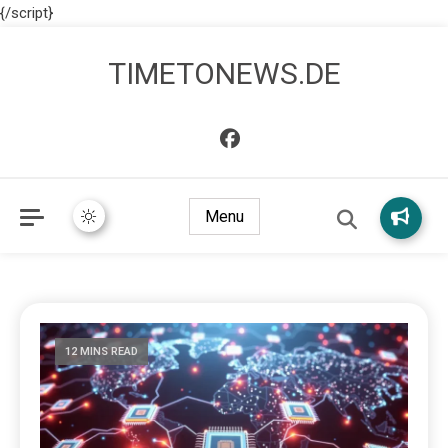
{/script}
TIMETONEWS.DE
Menu
12 MINS READ