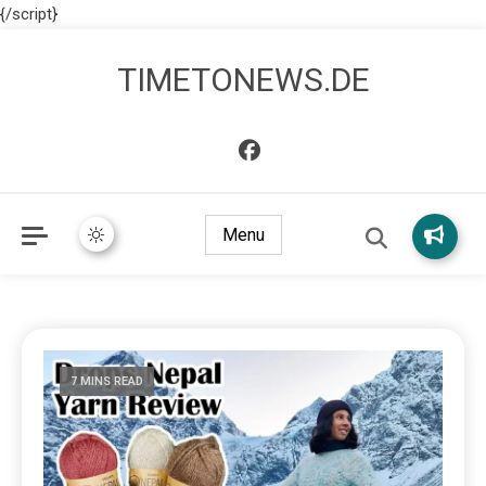
{/script}
TIMETONEWS.DE
Menu
7 MINS READ