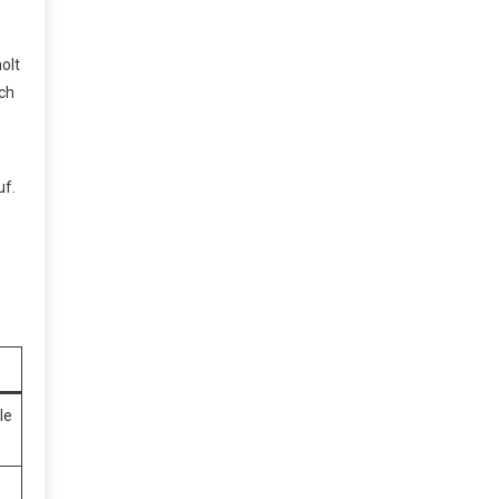
olt
uch
uf.
le