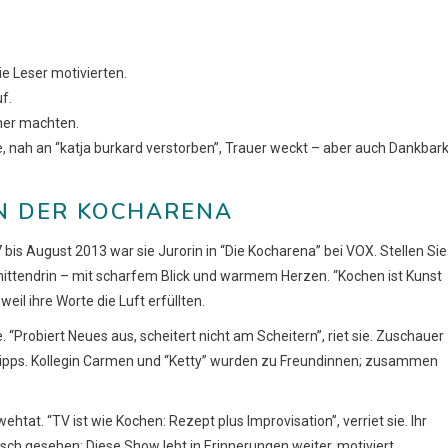
ie Leser motivierten.
f.
her machten.
me, nah an “katja burkard verstorben”, Trauer weckt – aber auch Dankbark
IN DER KOCHARENA
is August 2013 war sie Jurorin in “Die Kocharena” bei VOX. Stellen Sie
mittendrin – mit scharfem Blick und warmem Herzen. “Kochen ist Kunst
weil ihre Worte die Luft erfüllten.
e. “Probiert Neues aus, scheitert nicht am Scheitern”, riet sie. Zuschauer
te Tipps. Kollegin Carmen und “Ketty” wurden zu Freundinnen; zusammen
tat. “TV ist wie Kochen: Rezept plus Improvisation”, verriet sie. Ihr
sch gesehen: Diese Show lebt in Erinnerungen weiter, motiviert