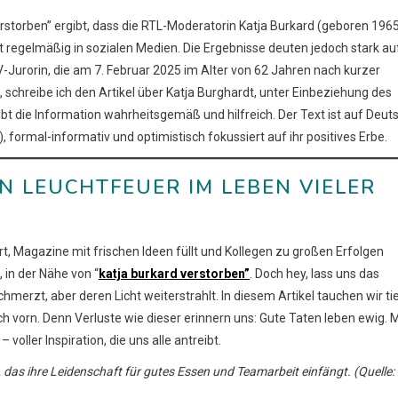
verstorben” ergibt, dass die RTL-Moderatorin Katja Burkard (geboren 196
tet regelmäßig in sozialen Medien. Die Ergebnisse deuten jedoch stark au
V-Jurorin, die am 7. Februar 2025 im Alter von 62 Jahren nach kurzer
schreibe ich den Artikel über Katja Burghardt, unter Einbeziehung des
bt die Information wahrheitsgemäß und hilfreich. Der Text ist auf Deut
, formal-informativ und optimistisch fokussiert auf ihr positives Erbe.
N LEUCHTFEUER IM LEBEN VIELER
iert, Magazine mit frischen Ideen füllt und Kollegen zu großen Erfolgen
, in der Nähe von “
katja burkard verstorben”
. Doch hey, lass uns das
hmerzt, aber deren Licht weiterstrahlt. In diesem Artikel tauchen wir ti
ch vorn. Denn Verluste wie dieser erinnern uns: Gute Taten leben ewig. M
voller Inspiration, die uns alle antreibt.
, das ihre Leidenschaft für gutes Essen und Teamarbeit einfängt. (Quelle: