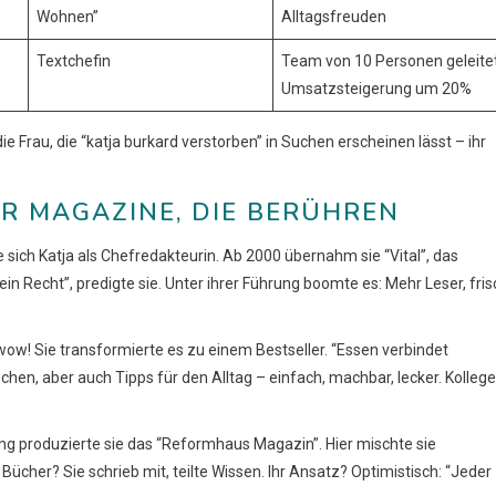
Wohnen”
Alltagsfreuden
Textchefin
Team von 10 Personen geleitet
Umsatzsteigerung um 20%
e Frau, die “katja burkard verstorben” in Suchen erscheinen lässt – ihr
ÜR MAGAZINE, DIE BERÜHREN
te sich Katja als Chefredakteurin. Ab 2000 übernahm sie “Vital”, das
in Recht”, predigte sie. Unter ihrer Führung boomte es: Mehr Leser, fri
wow! Sie transformierte es zu einem Bestseller. “Essen verbindet
chen, aber auch Tipps für den Alltag – einfach, machbar, lecker. Kolleg
ng produzierte sie das “Reformhaus Magazin”. Hier mischte sie
cher? Sie schrieb mit, teilte Wissen. Ihr Ansatz? Optimistisch: “Jeder