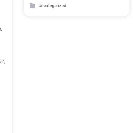
Uncategorized
n,
d”,