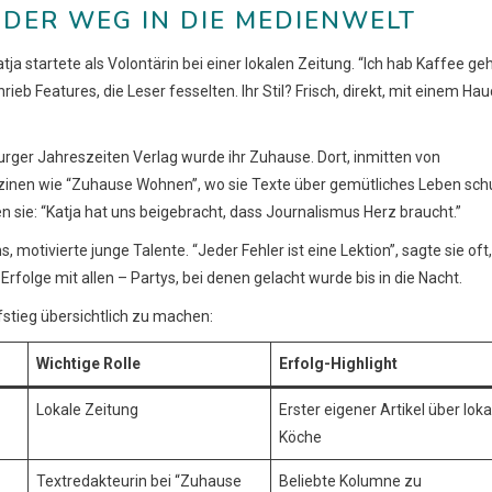
 DER WEG IN DIE MEDIENWELT
ja startete als Volontärin bei einer lokalen Zeitung. “Ich hab Kaffee geh
hrieb Features, die Leser fesselten. Ihr Stil? Frisch, direkt, mit einem Ha
rger Jahreszeiten Verlag wurde ihr Zuhause. Dort, inmitten von
azinen wie “Zuhause Wohnen”, wo sie Texte über gemütliches Leben sch
 sie: “Katja hat uns beigebracht, dass Journalismus Herz braucht.”
s, motivierte junge Talente. “Jeder Fehler ist eine Lektion”, sagte sie oft,
Erfolge mit allen – Partys, bei denen gelacht wurde bis in die Nacht.
stieg übersichtlich zu machen:
Wichtige Rolle
Erfolg-Highlight
Lokale Zeitung
Erster eigener Artikel über loka
Köche
Textredakteurin bei “Zuhause
Beliebte Kolumne zu