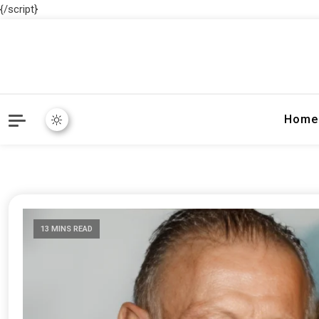
{/script}
Home
13 MINS READ