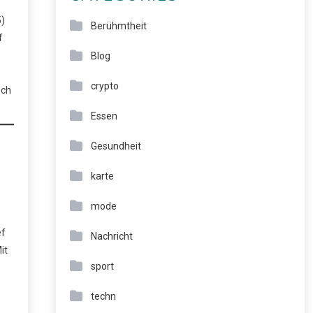
5)
Berühmtheit
f
Blog
crypto
sch
Essen
Gesundheit
karte
mode
ef
Nachricht
it
sport
techn