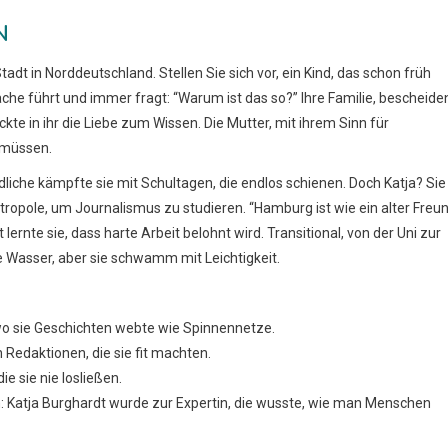
N
adt in Norddeutschland. Stellen Sie sich vor, ein Kind, das schon früh
che führt und immer fragt: “Warum ist das so?” Ihre Familie, bescheide
kte in ihr die Liebe zum Wissen. Die Mutter, mit ihrem Sinn für
 müssen.
ndliche kämpfte sie mit Schultagen, die endlos schienen. Doch Katja? Sie
tropole, um Journalismus zu studieren. “Hamburg ist wie ein alter Freun
 lernte sie, dass harte Arbeit belohnt wird. Transitional, von der Uni zur
te Wasser, aber sie schwamm mit Leichtigkeit.
wo sie Geschichten webte wie Spinnennetze.
Redaktionen, die sie fit machten.
 sie nie losließen.
h: Katja Burghardt wurde zur Expertin, die wusste, wie man Menschen