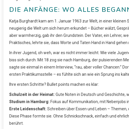
DIE ANFÄNGE: WO ALLES BEGAN
Katja Burghardt kam am 1. Januar 1963 zur Welt, in einer kleinen St
neugierig die Welt um sich herum erkundet – Bücher wälzt, Gesprä
aber warmherzig, gab ihr den Grundstein. Der Vater, ein Lehrer, wec
Praktisches, lehrte sie, dass Worte und Taten Hand in Hand gehen
In ihrer Jugend, oh weh, war es nicht immer leicht. Wie viele Juge
biss sich durch. Mit 18 zog sie nach Hamburg, der pulsierenden Me
sagte sie einmal in einem Interview, “rau, aber voller Chancen.” Dort
ersten Praktikumsstelle – es fühlte sich an wie ein Sprung ins kal
Ihre ersten Schritte? Bullet points machen es klar:
Schulzeit in der Heimat:
Gute Noten in Deutsch und Geschichte, 
Studium in Hamburg:
Fokus auf Kommunikation, mit Nebenjobs in 
Erste Leidenschaft:
Schreiben über Essen und Leben – Themen, die
Diese Phase formte sie. Ohne Schnickschnack, einfach und ehrlic
berührt.