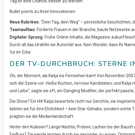
Tag ist eine Chance, besser zu werden.”
Bullet points zu ihren Innovationen:
Neue Rubriken:
“Dein Tag, dein Weg” – persönliche Geschichten, d
Teamaufbau:
Förderte Frauen in der Branche, baute Netzwerke au
Digitaler Sprung:
Frühe Online-Inhalte, die Magazine zukunftssic
Durch all das strahlte sie Autorität aus. Kein Wunder, dass ihr Na
für ihr Erbe.
DER TV-DURCHBRUCH: STERNE 
Oh, der Moment, als Katja ins Fernsehen kam! Von November 2007 b
sich die Szene vor: Heiße Küchen, nervöse Kandidaten, und Katja 
und Liebe”, sagte sie oft, ein Dangling Modifier, der perfekt passte, 
Die Show? Ein Hit! Katja bewertete nicht nur Gerichte, sie inspiriert
liebten sie für ihre Ehrlichkeit – kein Star-Gehabe, sondern ech
prägten sie die Medienlandschaft.
Hinter den Kulissen? Lange Nächte, Proben, Lachen bis der Bauch weh
Einfluss? Tausende lernten durch sie gesünder zu essen. Optimisti