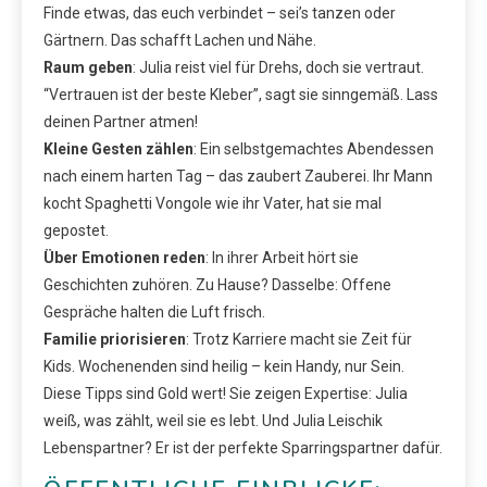
Finde etwas, das euch verbindet – sei’s tanzen oder
Gärtnern. Das schafft Lachen und Nähe.
Raum geben
: Julia reist viel für Drehs, doch sie vertraut.
“Vertrauen ist der beste Kleber”, sagt sie sinngemäß. Lass
deinen Partner atmen!
Kleine Gesten zählen
: Ein selbstgemachtes Abendessen
nach einem harten Tag – das zaubert Zauberei. Ihr Mann
kocht Spaghetti Vongole wie ihr Vater, hat sie mal
gepostet.
Über Emotionen reden
: In ihrer Arbeit hört sie
Geschichten zuhören. Zu Hause? Dasselbe: Offene
Gespräche halten die Luft frisch.
Familie priorisieren
: Trotz Karriere macht sie Zeit für
Kids. Wochenenden sind heilig – kein Handy, nur Sein.
Diese Tipps sind Gold wert! Sie zeigen Expertise: Julia
weiß, was zählt, weil sie es lebt. Und Julia Leischik
Lebenspartner? Er ist der perfekte Sparringspartner dafür.