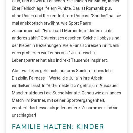
Club, und da wartet er schon. Sie spielen ein Match, lachen
über Fehlschläge, feiern Punkte. Das ist Romantik pur,
ohne Rosen und Kerzen. In ihrem Podcast “Spurlos” hat sie
mal anekdotisch erwähnt, wie Sport Paare
zusammenhält. “Es schafft Momente, in denen nichts
anderes zählt.” Optimistisch gesehen: Solche Hobbys sind
der Kleber in Beziehungen. Viele Fans schreiben ihr: “Dank
euch probieren wir Tennis aus!” Julia Leischik
Lebenspartner hat also indirekt Tausende inspiriert.
Aber warte, es geht nicht nur ums Spielen. Tennis lehrt
Disziplin, Fairness – Werte, die Julia in ihre Arbeit
einfließen lässt. In “Bitte melde dich” geht’s um Ausdauer:
Manchmal dauert die Suche Monate. Genau wie ein langes
Match. Ihr Partner, mit seiner Sportvergangenheit,
versteht das besser als jeder andere. Zusammen sind sie
unschlagbar!
FAMILIE HALTEN: KINDER