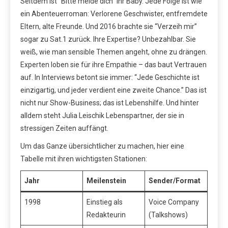
Seitdem ist “Bitte melde dich” ihr Baby. Jede Folge ist wie
ein Abenteuerroman: Verlorene Geschwister, entfremdete
Eltern, alte Freunde. Und 2016 brachte sie “Verzeih mir”
sogar zu Sat.1 zurück. Ihre Expertise? Unbezahlbar. Sie
weiß, wie man sensible Themen angeht, ohne zu drängen.
Experten loben sie für ihre Empathie – das baut Vertrauen
auf. In Interviews betont sie immer: “Jede Geschichte ist
einzigartig, und jeder verdient eine zweite Chance.” Das ist
nicht nur Show-Business; das ist Lebenshilfe. Und hinter
alldem steht Julia Leischik Lebenspartner, der sie in
stressigen Zeiten auffängt.
Um das Ganze übersichtlicher zu machen, hier eine
Tabelle mit ihren wichtigsten Stationen:
Jahr
Meilenstein
Sender/Format
1998
Einstieg als
Voice Company
Redakteurin
(Talkshows)