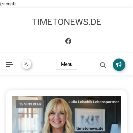
{/script}
TIMETONEWS.DE
Menu
15 MINS READ