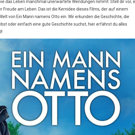
 wie das Leben manchmal unerwartete Wendungen nimmt. Stell dir vor, e
er Freude am Leben. Das ist die Kernidee dieses Films, der auf einem
e Welt von Ein Mann namens Otto ein. Wir erkunden die Geschichte, die
bst oder einfach eine gute Geschichte suchst, hier erfährst du alles
d!