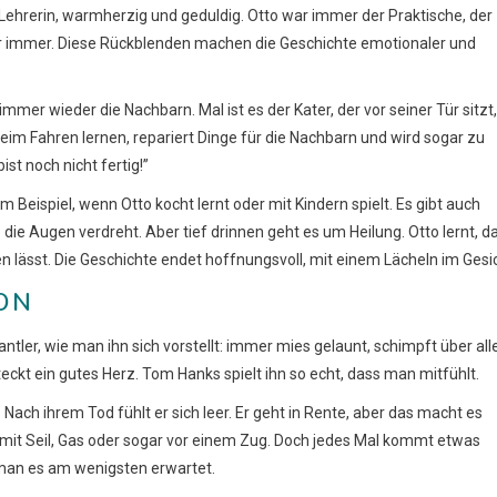
 Lehrerin, warmherzig und geduldig. Otto war immer der Praktische, der
n für immer. Diese Rückblenden machen die Geschichte emotionaler und
mer wieder die Nachbarn. Mal ist es der Kater, der vor seiner Tür sitzt,
beim Fahren lernen, repariert Dinge für die Nachbarn und wird sogar zu
ist noch nicht fertig!”
 Beispiel, wenn Otto kocht lernt oder mit Kindern spielt. Es gibt auch
 Augen verdreht. Aber tief drinnen geht es um Heilung. Otto lernt, d
lässt. Die Geschichte endet hoffnungsvoll, mit einem Lächeln im Gesic
ON
ntler, wie man ihn sich vorstellt: immer mies gelaunt, schimpft über all
ckt ein gutes Herz. Tom Hanks spielt ihn so echt, dass man mitfühlt.
 Nach ihrem Tod fühlt er sich leer. Er geht in Rente, aber das macht es
mit Seil, Gas oder sogar vor einem Zug. Doch jedes Mal kommt etwas
man es am wenigsten erwartet.