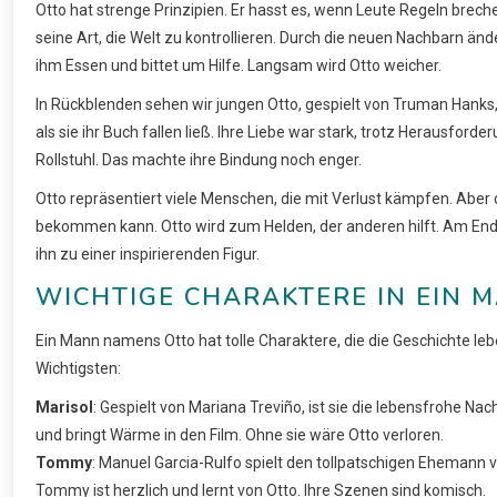
Otto hat strenge Prinzipien. Er hasst es, wenn Leute Regeln breche
seine Art, die Welt zu kontrollieren. Durch die neuen Nachbarn änder
ihm Essen und bittet um Hilfe. Langsam wird Otto weicher.
In Rückblenden sehen wir jungen Otto, gespielt von Truman Hanks, 
als sie ihr Buch fallen ließ. Ihre Liebe war stark, trotz Herausfo
Rollstuhl. Das machte ihre Bindung noch enger.
Otto repräsentiert viele Menschen, die mit Verlust kämpfen. Aber 
bekommen kann. Otto wird zum Helden, der anderen hilft. Am Ende 
ihn zu einer inspirierenden Figur.
WICHTIGE CHARAKTERE IN EIN 
Ein Mann namens Otto hat tolle Charaktere, die die Geschichte leb
Wichtigsten:
Marisol
: Gespielt von Mariana Treviño, ist sie die lebensfrohe Nac
und bringt Wärme in den Film. Ohne sie wäre Otto verloren.
Tommy
: Manuel Garcia-Rulfo spielt den tollpatschigen Ehemann v
Tommy ist herzlich und lernt von Otto. Ihre Szenen sind komisch.