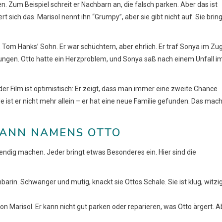
n. Zum Beispiel schreit er Nachbarn an, die falsch parken. Aber das ist
t sich das. Marisol nennt ihn “Grumpy”, aber sie gibt nicht auf. Sie bring
Tom Hanks’ Sohn. Er war schüchtern, aber ehrlich. Er traf Sonya im Zug
rderungen. Otto hatte ein Herzproblem, und Sonya saß nach einem Unfall i
der Film ist optimistisch: Er zeigt, dass man immer eine zweite Chance
ist er nicht mehr allein – er hat eine neue Familie gefunden. Das mach
MANN NAMENS OTTO
endig machen. Jeder bringt etwas Besonderes ein. Hier sind die
hbarin. Schwanger und mutig, knackt sie Ottos Schale. Sie ist klug, witzi
on Marisol. Er kann nicht gut parken oder reparieren, was Otto ärgert. A