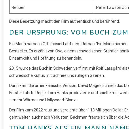
Reuben
Peter Lawson Jo
Diese Besetzung macht den Film authentisch und berührend.
DER URSPRUNG: VOM BUCH ZUM
Ein Mann namens Otto basiert auf dem Roman “Ein Mann namens 
Bestseller. Es erzählt von Ove, einem schwedischen Grantler, äh
Einsamkeit und Hoffnung zu behandeln.
2015 wurde das Buch in Schweden verfilmt, mit Rolf Lassgård als Ov
schwedische Kultur, mit Schnee und ruhigen Szenen.
Dann kam die amerikanische Version. David Magee schrieb das D
Forster führte Regie. Tom Hanks produzierte und spielte mit, weil 
– mehr Wärme und Hollywood-Glanz.
Der Film kam 2022 raus und verdiente über 113 Millionen Dollar. Er
geht weiter, auch nach Verlusten. Backman freute sich über die Adap
TOM HANKS ALS EIN MANN NAM