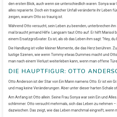
den ersten Blick, auch wenn sie unterschiedlich waren. Sonya war
alles reparierte. Doch ein tragischer Unfall veränderte ihr Lebe
zeigen, warum Otto so traurig ist.
Während Otto versucht, sein Leben zu beenden, unterbrechen ihn im
mal braucht jemand Hilfe. Langsam taut Otto auf. Er hilft Marisol 
einem Ersatzgroßvater. Es ist, als ob das Leben ihm sagt: “Hey, du b
Die Handlung ist voller kleiner Momente, die das Herz berühren. Zum
lustige Szenen, wie wenn Tommy etwas Dummes macht und Otto die
man nach einem Verlust weiterleben kann, wenn man offene Türen 
DIE HAUPTFIGUR: OTTO ANDERS
Otto Anderson ist der Star von Ein Mann namens Otto. Er ist ein Gra
und mag keine Veränderungen. Aber unter dieser harten Schale ste
Am Anfang ist Otto allein. Seine Frau Sonya war sein Ein und Alles.
schlimmer. Otto versucht mehrmals, sich das Leben zu nehmen – 
dazwischen. Das zeigt, wie das Leben manchmal eingreift, wenn 