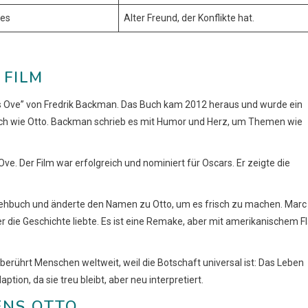
nes
Alter Freund, der Konflikte hat.
 FILM
Ove” von Fredrik Backman. Das Buch kam 2012 heraus und wurde ein
nlich wie Otto. Backman schrieb es mit Humor und Herz, um Themen wie
e. Der Film war erfolgreich und nominiert für Oscars. Er zeigte die
rehbuch und änderte den Namen zu Otto, um es frisch zu machen. Marc
er die Geschichte liebte. Es ist eine Remake, aber mit amerikanischem Fl
 berührt Menschen weltweit, weil die Botschaft universal ist: Das Leben
tion, da sie treu bleibt, aber neu interpretiert.
ENS OTTO