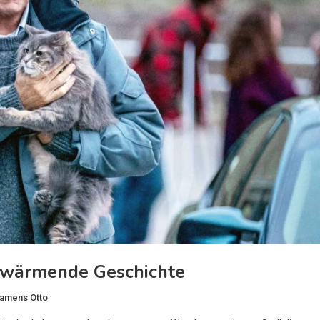
rwärmende Geschichte
namens Otto