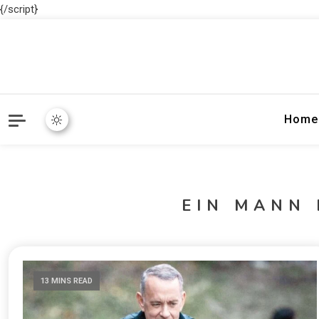
{/script}
Home
EIN MANN
13 MINS READ