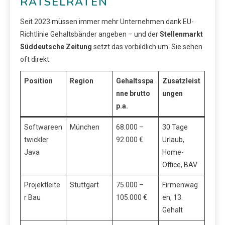
RÄTSELRATEN
Seit 2023 müssen immer mehr Unternehmen dank EU-
Richtlinie Gehaltsbänder angeben – und der
Stellenmarkt
Süddeutsche Zeitung
setzt das vorbildlich um. Sie sehen
oft direkt:
Position
Region
Gehaltsspa
Zusatzleist
nne brutto
ungen
p.a.
Softwareen
München
68.000 –
30 Tage
twickler
92.000 €
Urlaub,
Java
Home-
Office, BAV
Projektleite
Stuttgart
75.000 –
Firmenwag
r Bau
105.000 €
en, 13.
Gehalt