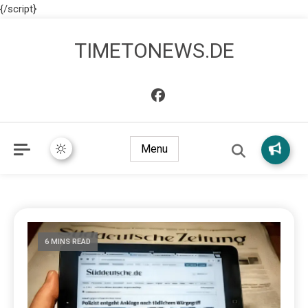
{/script}
TIMETONEWS.DE
Menu
6 MINS READ