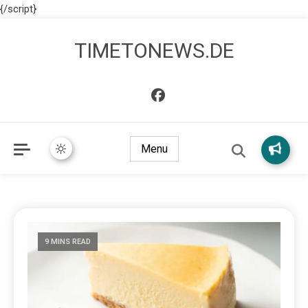
{/script}
TIMETONEWS.DE
Menu
9 MINS READ