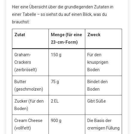
Hier eine Übersicht über die grundlegenden Zutaten in
einer Tabelle – so siehst du auf einen Blick, was du
brauchst:
Zutat
Menge (für eine
Zweck
23-cm-Form)
Graham-
150 g
Für den
Crackers
knusprigen
(zerbröselt)
Boden
Butter
75 g
Bindet den
(geschmolzen)
Boden
Zucker (für den
2 EL
Gibt Süße
Boden)
Cream Cheese
900 g
Die Basis der
(vollfett)
cremigen Füllung