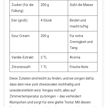
Zucker (für die
200 g
Süßt die Masse
Füllung)
Eier (groß)
4 Stück
Bindet und
macht luftig
Sour Cream
200 g
Für extra
Cremigkeit und
Tang
Vanille-Extrakt
2 TL
Aroma
Zitronensaft
1 TL
Frische Note
Diese Zutaten sind leicht zu finden, und sie sorgen dafür,
dass dein new york cheesecake reichhaltig und
unwiderstehlich wird. Vergiss nicht, alles auf
Zimmertemperatur zu bringen – das verhindert
Klümpchen und sorgt für eine glatte Textur. Mit diesen