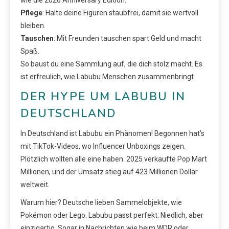
wie die 2026 Anniversary Edition.
Pflege
: Halte deine Figuren staubfrei, damit sie wertvoll
bleiben.
Tauschen
: Mit Freunden tauschen spart Geld und macht
Spaß.
So baust du eine Sammlung auf, die dich stolz macht. Es
ist erfreulich, wie Labubu Menschen zusammenbringt.
DER HYPE UM LABUBU IN
DEUTSCHLAND
In Deutschland ist Labubu ein Phänomen! Begonnen hat’s
mit TikTok-Videos, wo Influencer Unboxings zeigen.
Plötzlich wollten alle eine haben. 2025 verkaufte Pop Mart
Millionen, und der Umsatz stieg auf 423 Millionen Dollar
weltweit.
Warum hier? Deutsche lieben Sammelobjekte, wie
Pokémon oder Lego. Labubu passt perfekt: Niedlich, aber
einzigartig. Sogar in Nachrichten wie beim WDR oder