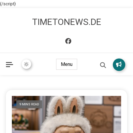
{/script}
TIMETONEWS.DE
Menu
9 MINS READ