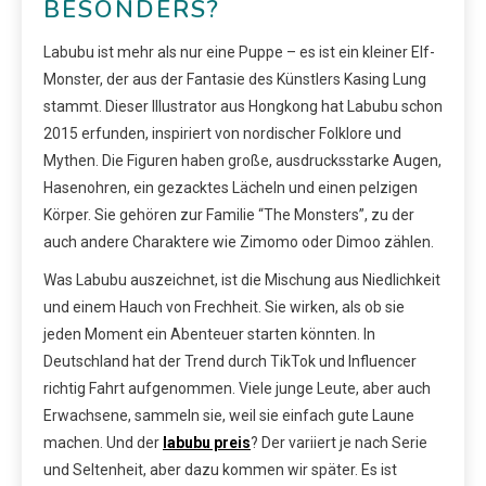
BESONDERS?
Labubu ist mehr als nur eine Puppe – es ist ein kleiner Elf-
Monster, der aus der Fantasie des Künstlers Kasing Lung
stammt. Dieser Illustrator aus Hongkong hat Labubu schon
2015 erfunden, inspiriert von nordischer Folklore und
Mythen. Die Figuren haben große, ausdrucksstarke Augen,
Hasenohren, ein gezacktes Lächeln und einen pelzigen
Körper. Sie gehören zur Familie “The Monsters”, zu der
auch andere Charaktere wie Zimomo oder Dimoo zählen.
Was Labubu auszeichnet, ist die Mischung aus Niedlichkeit
und einem Hauch von Frechheit. Sie wirken, als ob sie
jeden Moment ein Abenteuer starten könnten. In
Deutschland hat der Trend durch TikTok und Influencer
richtig Fahrt aufgenommen. Viele junge Leute, aber auch
Erwachsene, sammeln sie, weil sie einfach gute Laune
machen. Und der
labubu preis
? Der variiert je nach Serie
und Seltenheit, aber dazu kommen wir später. Es ist