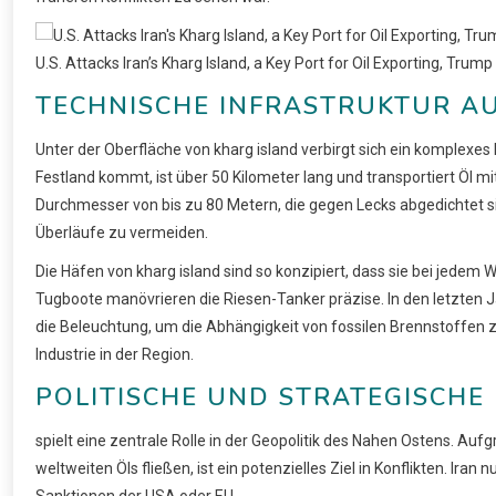
U.S. Attacks Iran’s Kharg Island, a Key Port for Oil Exporting, Tr
TECHNISCHE INFRASTRUKTUR A
Unter der Oberfläche von kharg island verbirgt sich ein komplexe
Festland kommt, ist über 50 Kilometer lang und transportiert Öl m
Durchmesser von bis zu 80 Metern, die gegen Lecks abgedichtet 
Überläufe zu vermeiden.
Die Häfen von kharg island sind so konzipiert, dass sie bei jedem 
Tugboote manövrieren die Riesen-Tanker präzise. In den letzten J
die Beleuchtung, um die Abhängigkeit von fossilen Brennstoffe
Industrie in der Region.
POLITISCHE UND STRATEGISCHE
spielt eine zentrale Rolle in der Geopolitik des Nahen Ostens. Au
weltweiten Öls fließen, ist ein potenzielles Ziel in Konflikten. Iran