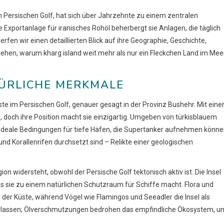
im Persischen Golf, hat sich über Jahrzehnte zu einem zentralen
 Exportanlage für iranisches Rohöl beherbergt sie Anlagen, die täglich
erfen wir einen detaillierten Blick auf ihre Geographie, Geschichte,
tehen, warum kharg island weit mehr als nur ein Fleckchen Land im Mee
ÜRLICHE MERKMALE
üste im Persischen Golf, genauer gesagt in der Provinz Bushehr. Mit eine
, doch ihre Position macht sie einzigartig. Umgeben von türkisblauem
and ideale Bedingungen für tiefe Häfen, die Supertanker aufnehmen könne
und Korallenrifen durchsetzt sind – Relikte einer geologischen
gion widersteht, obwohl der Persische Golf tektonisch aktiv ist. Die Insel
as sie zu einem natürlichen Schutzraum für Schiffe macht. Flora und
er Küste, während Vögel wie Flamingos und Seeadler die Insel als
nterlassen; Ölverschmutzungen bedrohen das empfindliche Ökosystem, u