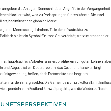
en umgeben die Anlagen. Dennoch haben Angriffe in der Vergangenheit
n denen blockiert wird, was zu Preissprüngen führen könnte. Die Insel
liert, beeinflusst den globalen Markt.
eigende Meeresspiegel drohen, Teile der Infrastruktur zu
isch bleibt ein Symbol für Irans Souveränität, trotz internationaler
hner, hauptsächlich Arbeiterfamilien, profitieren von guten Löhnen, abe
 und Abgase ist ein Dauerproblem, das Gesundheitsrisiken birgt.
asrückgewinnung, helfen, doch Fortschritte sind langsam.
tten für den Energiesektor. Die Gemeinde ist multikulturell, mit Einflüs
 viele pendeln zum Festland. Umweltprojekte, wie die Wiederaufforstun
UNFTSPERSPEKTIVEN