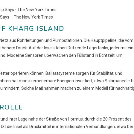
ump Says – The New York Times
UF KHARG ISLAND
s Netz aus Rohrleitungen und Pumpstationen. Die Hauptpipeline, die vom
it hohem Druck. Auf der Insel stehen Dutzende Lagertanks, jeder mit ei
sind. Moderne Sensoren überwachen den Füllstand in Echtzeit, um
Wetter operieren können. Ballastsysteme sorgen für Stabilität, und
ahren hat man in erneuerbare Energien investiert, etwa Solarpaneele f
n zu mindern. Solche Maßnahmen machen zu einem Modell für nachhalti
 ROLLE
fgrund ihrer Lage nahe der Straße von Hormus, durch die 20 Prozent des
 nutzt die Insel als Druckmittel in internationalen Verhandlungen, etwa bei