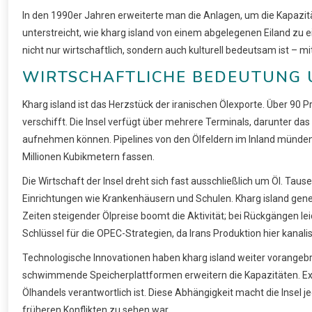
In den 1990er Jahren erweiterte man die Anlagen, um die Kapazität
unterstreicht, wie kharg island von einem abgelegenen Eiland zu ei
nicht nur wirtschaftlich, sondern auch kulturell bedeutsam ist – m
WIRTSCHAFTLICHE BEDEUTUNG 
Kharg island ist das Herzstück der iranischen Ölexporte. Über 90 P
verschifft. Die Insel verfügt über mehrere Terminals, darunter da
aufnehmen können. Pipelines von den Ölfeldern im Inland münden d
Millionen Kubikmetern fassen.
Die Wirtschaft der Insel dreht sich fast ausschließlich um Öl. Tau
Einrichtungen wie Krankenhäusern und Schulen. Kharg island gener
Zeiten steigender Ölpreise boomt die Aktivität; bei Rückgängen lei
Schlüssel für die OPEC-Strategien, da Irans Produktion hier kanalisi
Technologische Innovationen haben kharg island weiter vorangeb
schwimmende Speicherplattformen erweitern die Kapazitäten. Exper
Ölhandels verantwortlich ist. Diese Abhängigkeit macht die Insel j
früheren Konflikten zu sehen war.