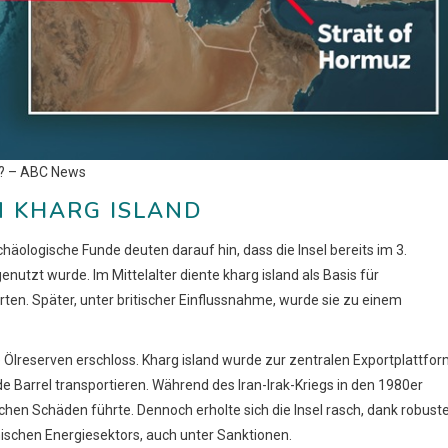
it? – ABC News
N KHARG ISLAND
rchäologische Funde deuten darauf hin, dass die Insel bereits im 3.
utzt wurde. Im Mittelalter diente kharg island als Basis für
erten. Später, unter britischer Einflussnahme, wurde sie zu einem
 Ölreserven erschloss. Kharg island wurde zur zentralen Exportplattfo
e Barrel transportieren. Während des Iran-Irak-Kriegs in den 1980er
en Schäden führte. Dennoch erholte sich die Insel rasch, dank robust
ranischen Energiesektors, auch unter Sanktionen.