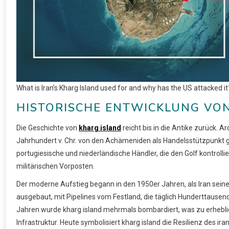
What is Iran’s Kharg Island used for and why has the US attacked 
HISTORISCHE ENTWICKLUNG VO
Die Geschichte von
kharg island
reicht bis in die Antike zurück. A
Jahrhundert v. Chr. von den Achämeniden als Handelsstützpunkt gen
portugiesische und niederländische Händler, die den Golf kontrolli
militärischen Vorposten.
Der moderne Aufstieg begann in den 1950er Jahren, als Iran seine
ausgebaut, mit Pipelines vom Festland, die täglich Hunderttausend
Jahren wurde kharg island mehrmals bombardiert, was zu erheblich
Infrastruktur. Heute symbolisiert kharg island die Resilienz des i