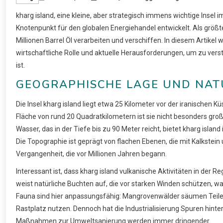
kharg island, eine kleine, aber strategisch immens wichtige Insel 
Knotenpunkt für den globalen Energiehandel entwickelt. Als größte
Millionen Barrel Öl verarbeiten und verschiffen. In diesem Artikel w
wirtschaftliche Rolle und aktuelle Herausforderungen, um zu vers
ist.
GEOGRAPHISCHE LAGE UND NAT
Die Insel kharg island liegt etwa 25 Kilometer vor der iranischen K
Fläche von rund 20 Quadratkilometern ist sie nicht besonders groß
Wasser, das in der Tiefe bis zu 90 Meter reicht, bietet kharg isl
Die Topographie ist geprägt von flachen Ebenen, die mit Kalkstein 
Vergangenheit, die vor Millionen Jahren begann.
Interessant ist, dass kharg island vulkanische Aktivitäten in der Re
weist natürliche Buchten auf, die vor starken Winden schützen, w
Fauna sind hier anpassungsfähig: Mangrovenwälder säumen Teile d
Rastplatz nutzen. Dennoch hat die Industrialisierung Spuren hi
Maßnahmen zur Umweltsanierung werden immer dringender.