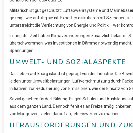
Sanktionen der USA oder EU.
Militärisch ist gut geschützt: Luftabwehrsysteme und Marinebas
gezeigt, wie anfällig sie ist. Experten diskutieren oft Szenarien, i
unterstreicht die Verflechtung von Energie und Politik – wer kontrol
In jüngster Zeit haben Klimaveränderungen zusätzlich belastet. St
überschwemmen, was Investitionen in Dämme notwendig macht. Polit
Spannungen.
UMWELT- UND SOZIALASPEKTE
Das Leben auf kharg island ist geprägt von der Industrie. Die Bewo
leiden unter Umweltbelastungen. Luftverschmutzung durch Fackeln
Initiativen zur Reduzierung von Emissionen, wie der Einsatz von G
Sozial gesehen fördert Bildung: Es gibt Schulen und Ausbildungsstä
aus dem ganzen Land. Dennoch fehlt es an Freizeitmöglichkeiten;
von Mangroven, zielen darauf ab, lebenswerter zu machen.
HERAUSFORDERUNGEN UND ZUK