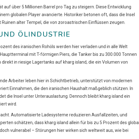
 auf über 5 Millionen Barrel pro Tag zu steigern. Diese Entwicklung
nem globalen Player avancierte. Historiker betonen oft, dass die Insel
it Ruinen alter Tempel, die von zoroastrischen Einflüssen zeugen.
UND ÖLINDUSTRIE
rozent des iranischen Rohöls werden hier verladen und in alle Welt
s Hauptterminal mit T-förmigen Piers, die Tanker bis zu 300.000 Tonnen
irekt in riesige Lagertanks auf kharg island, die ein Volumen von
sende Arbeiter leben hier in Schichtbetrieb, unterstützt von modernen
iert Einnahmen, die den iranischen Haushalt maßgeblich stützen. In
det die Insel unter Unterauslastung. Dennoch bleibt kharg island ein
ert wird.
racht. Automatisierte Ladesysteme reduzieren Ausfallzeiten, und
ten schätzen, dass kharg island allein für bis zu 5 Prozent des globa
edoch vulnerabel – Störungen hier wirken sich weltweit aus, wie bei