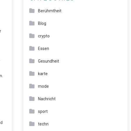
Berühmtheit
Blog
r
crypto
Essen
r
Gesundheit
karte
n.
mode
Nachricht
sport
nd
techn