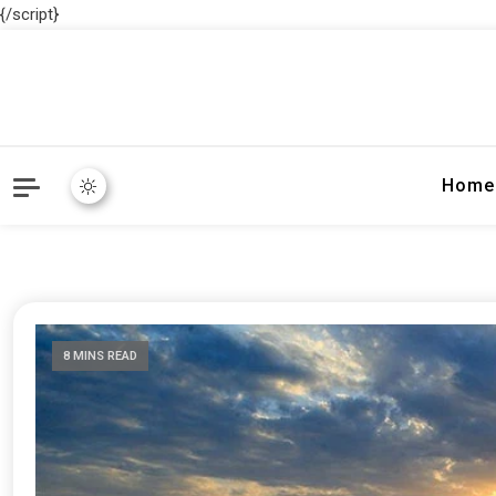
{/script}
Home
8 MINS READ