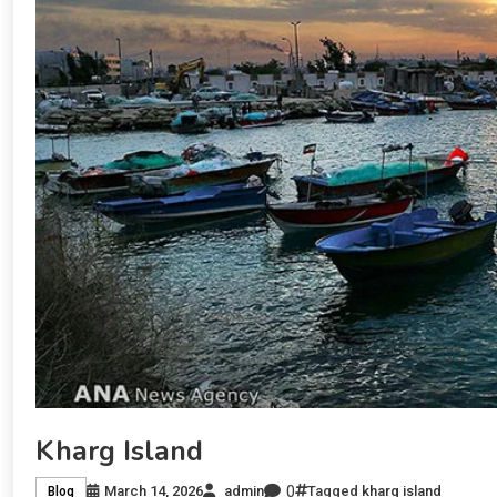
Kharg Island
0
March 14, 2026
admin
Tagged
kharg island
Blog