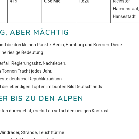
419
0,68 Mio.
1.620
Kleinster
Flächenstaat
Hansestadt
IG, ABER MÄCHTIG
ind die drei kleinen Punkte: Berlin, Hamburg und Bremen. Diese
ine riesige Bedeutung.
rfall, Regierungssitz, Nachtleben.
n Tonnen Fracht jedes Jahr.
este deutsche Republiktradition.
d die lebendigen Tupfen im bunten Bild Deutschlands.
ER BIS ZU DEN ALPEN
ten durchgehst, merkst du sofort den riesigen Kontrast:
Windräder, Strände, Leuchttürme