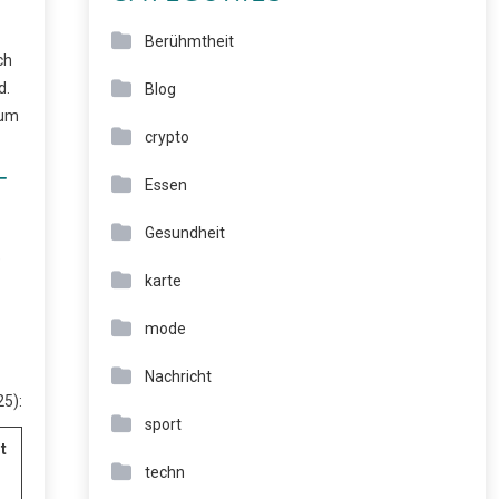
Berühmtheit
ch
d.
Blog
zum
crypto
T
Essen
Gesundheit
e
karte
mode
Nachricht
25):
sport
t
techn