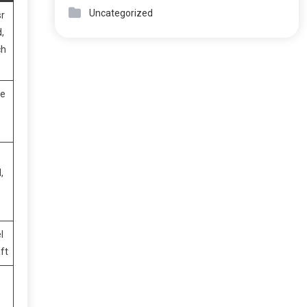
Uncategorized
r
,
ch
te
,
l
ft