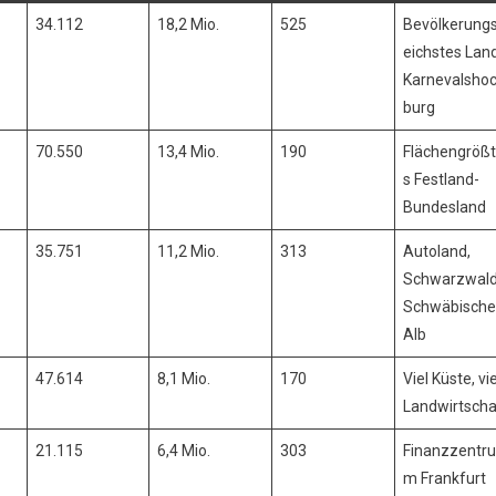
34.112
18,2 Mio.
525
Bevölkerungs
eichstes Land
Karnevalsho
burg
70.550
13,4 Mio.
190
Flächengröß
s Festland-
Bundesland
35.751
11,2 Mio.
313
Autoland,
Schwarzwald
Schwäbische
Alb
47.614
8,1 Mio.
170
Viel Küste, vie
Landwirtscha
21.115
6,4 Mio.
303
Finanzzentru
m Frankfurt