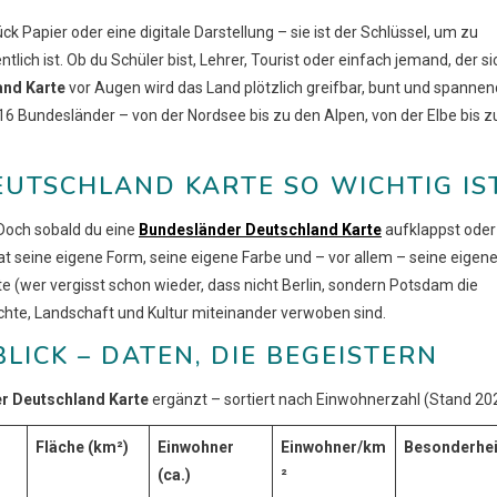
ück Papier oder eine digitale Darstellung – sie ist der Schlüssel, um zu
ntlich ist. Ob du Schüler bist, Lehrer, Tourist oder einfach jemand, der si
and Karte
vor Augen wird das Land plötzlich greifbar, bunt und spannen
er 16 Bundesländer – von der Nordsee bis zu den Alpen, von der Elbe bis 
UTSCHLAND KARTE SO WICHTIG IS
Doch sobald du eine
Bundesländer Deutschland Karte
aufklappst oder
at seine eigene Form, seine eigene Farbe und – vor allem – seine eigen
dte (wer vergisst schon wieder, dass nicht Berlin, sondern Potsdam die
chte, Landschaft und Kultur miteinander verwoben sind.
LICK – DATEN, DIE BEGEISTERN
r Deutschland Karte
ergänzt – sortiert nach Einwohnerzahl (Stand 20
Fläche (km²)
Einwohner
Einwohner/km
Besonderhei
(ca.)
²