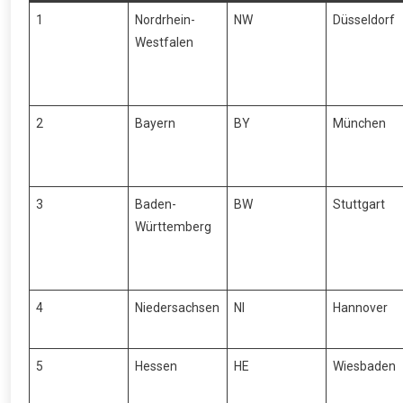
1
Nordrhein-
NW
Düsseldorf
Westfalen
2
Bayern
BY
München
3
Baden-
BW
Stuttgart
Württemberg
4
Niedersachsen
NI
Hannover
5
Hessen
HE
Wiesbaden