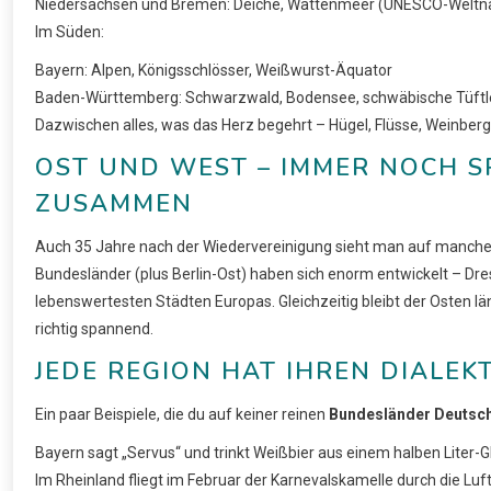
Niedersachsen und Bremen: Deiche, Wattenmeer (UNESCO-Weltna
Im Süden:
Bayern: Alpen, Königsschlösser, Weißwurst-Äquator
Baden-Württemberg: Schwarzwald, Bodensee, schwäbische Tüftl
Dazwischen alles, was das Herz begehrt – Hügel, Flüsse, Weinberge
OST UND WEST – IMMER NOCH S
ZUSAMMEN
Auch 35 Jahre nach der Wiedervereinigung sieht man auf manch
Bundesländer (plus Berlin-Ost) haben sich enorm entwickelt – D
lebenswertesten Städten Europas. Gleichzeitig bleibt der Osten lä
richtig spannend.
JEDE REGION HAT IHREN DIALEKT
Ein paar Beispiele, die du auf keiner reinen
Bundesländer Deutsch
Bayern sagt „Servus“ und trinkt Weißbier aus einem halben Liter-G
Im Rheinland fliegt im Februar der Karnevalskamelle durch die Luf