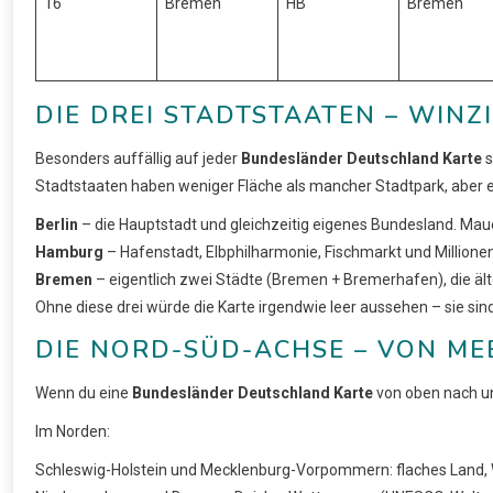
16
Bremen
HB
Bremen
DIE DREI STADTSTAATEN – WINZ
Besonders auffällig auf jeder
Bundesländer Deutschland Karte
s
Stadtstaaten haben weniger Fläche als mancher Stadtpark, aber e
Berlin
– die Hauptstadt und gleichzeitig eigenes Bundesland. Maue
Hamburg
– Hafenstadt, Elbphilharmonie, Fischmarkt und Millione
Bremen
– eigentlich zwei Städte (Bremen + Bremerhafen), die ält
Ohne diese drei würde die Karte irgendwie leer aussehen – sie sin
DIE NORD-SÜD-ACHSE – VON ME
Wenn du eine
Bundesländer Deutschland Karte
von oben nach un
Im Norden:
Schleswig-Holstein und Mecklenburg-Vorpommern: flaches Land, 