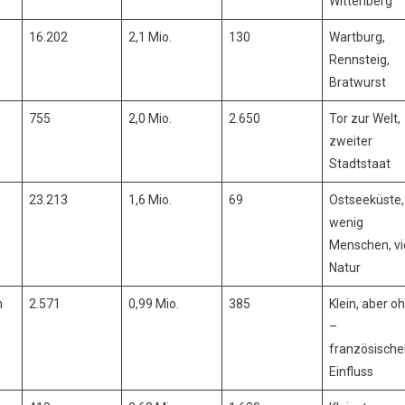
Wittenberg
16.202
2,1 Mio.
130
Wartburg,
Rennsteig,
Bratwurst
755
2,0 Mio.
2.650
Tor zur Welt,
zweiter
Stadtstaat
23.213
1,6 Mio.
69
Ostseeküste,
wenig
Menschen, vi
Natur
n
2.571
0,99 Mio.
385
Klein, aber o
–
französische
Einfluss