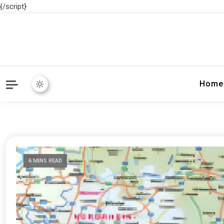
{/script}
Home
6 MINS READ