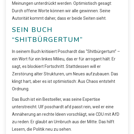
Meinungen unterdrückt werden. Optimistisch gesagt:
Durch offene Worte können wir alle gewinnen. Seine
Autorität kommt daher, dass er beide Seiten sieht.
SEIN BUCH
“SHITBÜRGERTUM”
In seinem Buch kritisiert Poschardt das “Shitbürgertum” –
ein Wort für ein linkes Milieu, das er für arrogant hält. Er
sagt, es blockiert Fortschritt. Stattdessen will er
Zerstörung alter Strukturen, um Neues aufzubauen. Das
klingt hart, aber es ist optimistisch: Aus Chaos entsteht
Ordnung.
Das Buch ist ein Bestseller, was seine Expertise
unterstreicht. Ulf poschardt afd passt rein, weil er eine
Annäherung an rechte Ideen vorschlägt, wie CDU mit AfD
zu reden. Er glaubt an Umbruch aus der Mitte. Das hilft
Lesern, die Politik neu zu sehen.