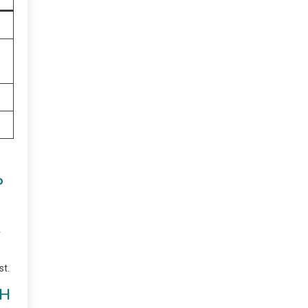
P
r
st.
CH