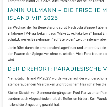
Temptation Island VIPs 2025: Alle Promipaare der neuen Staffel
JANIN ULLMANN – DIE FRISCHE
ISLAND VIP 2025
Ein Wechsel, der für Begeisterung sorgt: Nach Lola Weippert über
erfahrene TV-Frau, bekannt aus “Make Love, Fake Love”, bringt Empa
schätzt, weil es Beziehungen “auf Steroiden” zeigt – intensiv, aber 
Janin führt durch die emotionalen Lagerfeuer und unterstützt die K
den Paaren den Spiegel vor, ohne zu urteilen. Viele Fans freuen si
wird.
DER DREHORT: PARADIESISCHE V
“Temptation Island VIP 2025” wurde wieder auf der wunderschönen g
atemberaubenden Meerblicken und tropischem Flair schaffen die p
Stellen Sie sich vor: Sonnenuntergänge am Pool, Partys unter Palm
sondern auch Abgeschiedenheit, die Reflexion fördert. Kein Wunder
heilend die Umgebung gewirkt hat.