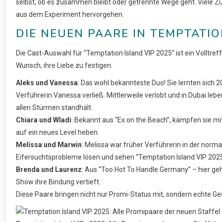
selbst, ob es zusammen bleibt oder getrennte Wege geht. Viele Zus
aus dem Experiment hervorgehen.
DIE NEUEN PAARE IN TEMPTATIO
Die Cast-Auswahl für “Temptation Island VIP 2025” ist ein Volltreff
Wunsch, ihre Liebe zu festigen.
Aleks und Vanessa
: Das wohl bekannteste Duo! Sie lernten sich 
Verführerin Vanessa verließ. Mittlerweile verlobt und in Dubai leb
allen Stürmen standhält.
Chiara und Wladi
: Bekannt aus “Ex on the Beach”, kämpfen sie mi
auf ein neues Level heben.
Melissa und Marwin
: Melissa war früher Verführerin in der nor
Eifersuchtsprobleme lösen und sehen “Temptation Island VIP 2025
Brenda und Laurenz
: Aus “Too Hot To Handle Germany” – hier geh
Show ihre Bindung vertieft.
Diese Paare bringen nicht nur Promi-Status mit, sondern echte Ge