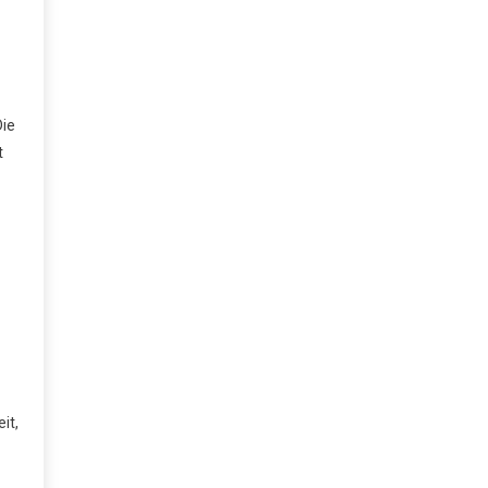
Die
t
it,