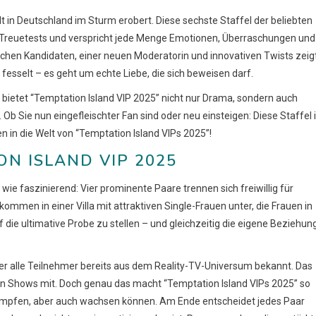
t in Deutschland im Sturm erobert. Diese sechste Staffel der beliebten
 Treuetests und verspricht jede Menge Emotionen, Überraschungen und
chen Kandidaten, einer neuen Moderatorin und innovativen Twists zeig
fesselt – es geht um echte Liebe, die sich beweisen darf.
n, bietet “Temptation Island VIP 2025” nicht nur Drama, sondern auch
b Sie nun eingefleischter Fan sind oder neu einsteigen: Diese Staffel i
n in die Welt von “Temptation Island VIPs 2025”!
N ISLAND VIP 2025
h wie faszinierend: Vier prominente Paare trennen sich freiwillig für
mmen in einer Villa mit attraktiven Single-Frauen unter, die Frauen in
die ultimative Probe zu stellen – und gleichzeitig die eigene Beziehun
ier alle Teilnehmer bereits aus dem Reality-TV-Universum bekannt. Das
en Shows mit. Doch genau das macht “Temptation Island VIPs 2025” so
 kämpfen, aber auch wachsen können. Am Ende entscheidet jedes Paar