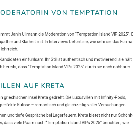
 MODERATORIN VON TEMPTATION
nimmt Janin Ullmann die Moderation von “Temptation Island VIP 2025”. 
thie und Klarheit mit. In Interviews betont sie, wie sehr sie das Forma
lehrreich.
andidaten einfühlsam. Ihr Stil ist authentisch und motivierend; sie hält
ch bereits, dass “Temptation Island VIPs 2025” durch sie noch nahbarer
ILLEN AUF KRETA
riechischen Insel Kreta gedreht. Die Luxusvillen mit Infinity-Pools,
erfekte Kulisse – romantisch und gleichzeitig voller Versuchungen.
en und tiefe Gespräche bei Lagerfeuern. Kreta bietet nicht nur Schönhe
, dass viele Paare nach “Temptation Island VIPs 2025” berichten, wie