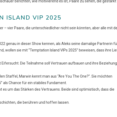
chauer berichten, wie motivierend es ist, Paare zu sehen, die gestärkt
N ISLAND VIP 2025
er – vier Paare, die unterschiedlicher nicht sein könnten, aber alle mit 
2022 genau in dieser Show kennen, als Aleks seine damalige Partnerin fü
end, wollen sie mit “Temptation Island VIPs 2025” beweisen, dass ihre Li
t Eifersucht. Die Teilnahme soll Vertrauen aufbauen und ihre Beziehung
malen Staffel, Marwin kennt man aus “Are You The One?”. Sie möchten
” als Chance für ein stabiles Fundament.
t es um das Stärken des Vertrauens. Beide sind optimistisch, dass die
schichten, die berühren und hoffen lassen.