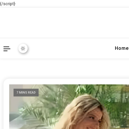
{/script}
Home
7 MINS READ