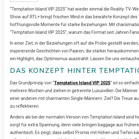
“Temptation Island VIP 2025” hat wieder einmal die Reality-TV-Wel
Show auf RTL+ bringt frischen Wind in das bewährte Konzept des
hoffnungsvolle Momente für starke Beziehungen. Mit charismatis
“Temptation Island VIP 2025”, warum das Format seit Jahren Fans 
In einer Zeit, in der Beziehungen oft auf die Probe gestellt werde
inspirierende Geschichten von Paaren, die stärker herauskommen. O
ein Highlight, das Optimismus ausstrahlt. Lassen Sie uns eintauche
DAS KONZEPT HINTER TEMPTATIO
Das Grundprinzip von “
Temptation Island VIP 2025
” ist so einfac
mehrere Wochen und ziehen in getrennte Luxusvillen. Die Männer ko
einer anderen mit charmanten Single-Männern. Ziel? Die Treue auf 
zu reflektieren.
Anders als bei der normalen Version von Temptation Island sind h
sorgt für extra Spannung, denn viele bringen baggage aus früher
authentisch: Es zeigt, dass selbst Promis mit Höhen und Tiefen