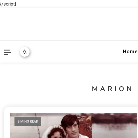
{/script}
Home
MARION
8 MINS READ