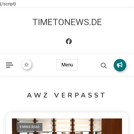
{/script}
TIMETONEWS.DE
Menu
AWZ VERPASST
9 MINS READ