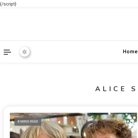
{/script}
Home
ALICE 
8 MINS READ