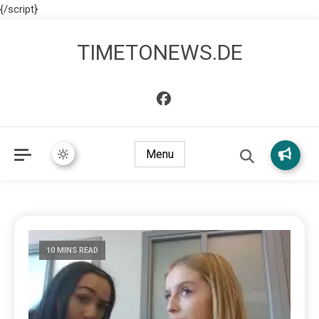
{/script}
TIMETONEWS.DE
Menu
10 MINS READ