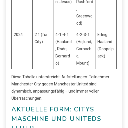
n, Jesus)
Rashford
,
Greenwo
od)
2024
2:1 (für
4-1-4-1
4-2-3-1
Erling
City)
(Haaland
(Hojlund,
Haaland
, Rodri,
Garnach
(Doppelp
Bernard
o,
ack)
o)
Mount)
Diese Tabelle unterstreicht: Aufstellungen: Teilnehmer:
Manchester City gegen Manchester United sind
dynamisch, anpassungsfähig – und immer voller
Überraschungen.
AKTUELLE FORM: CITYS
MASCHINE UND UNITEDS