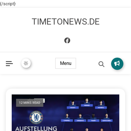
{/script}
TIMETONEWS.DE
Menu
12 MINS READ