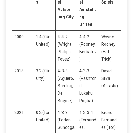
s
el-
el-
Spiels
Aufstell
Aufstellu
ung City
ng
United
2009
1:4 (für
4-4-2
4-4-2
Wayne
United)
(Wright-
(Rooney,
Rooney
Phillips,
Berbatov
(Hat-
Tevez)
)
Trick)
2018
3:2 (für
4-3-3
4-3-3
David
City)
(Aguero,
(Rashfor
Silva
Sterling,
d,
(Assists)
De
Lukaku,
Bruyne)
Pogba)
2021
0:2 (für
4-3-3
4-2-3-1
Bruno
United)
(Foden,
(Fernand
Fernand
Gundoga
es,
es (Tor)